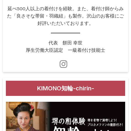
延べ500人以上の着付けを経験。また、着付け師からみ
た「良さそな帯留・羽織紐」も製作。沢山のお客様にご
好評いただいております。
代表 餅田 幸世
厚生労働大臣認定 一級着付け技能士
KIMONO知輪-chirin-